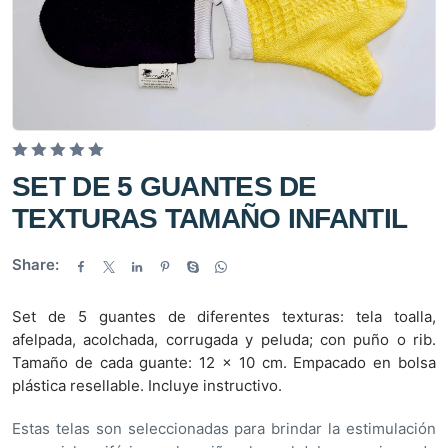
V
SET DE 5 GUANTES DE
a
TEXTURAS TAMAÑO INFANTIL
l
o
Share:
r
a
d
Set de 5 guantes de diferentes texturas: tela toalla,
o
afelpada, acolchada, corrugada y peluda; con puño o rib.
e
Tamaño de cada guante: 12 x 10 cm. Empacado en bolsa
n
plástica resellable. Incluye instructivo.
0
d
Estas telas son seleccionadas para brindar la estimulación